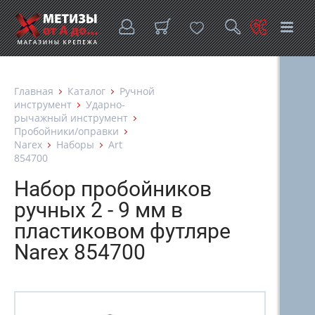
Главная
Каталог
Ручной
инструмент
Ударно-
рычажный инструмент
Пробойники/оправки
Narex
Наборы
Art
854700
Набор пробойников
ручных 2 - 9 мм в
пластиковом футляре
Narex 854700