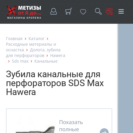
Главная
Каталог
Расходные материалы и
оснастка
Долота, зубила
для перфораторов
Hawera
Sds max
Канальные
Зубила канальные для
перфораторов SDS Max
Hawera