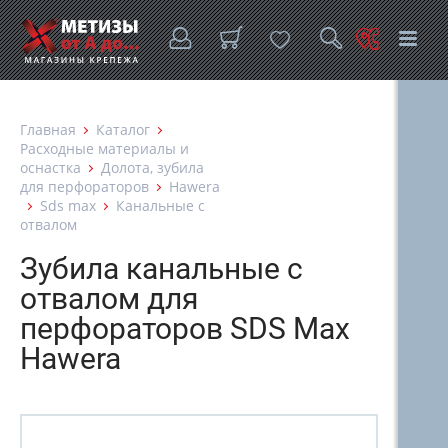
Главная
Каталог
Расходные материалы и
оснастка
Долота, зубила
для перфораторов
Hawera
Sds max
Канальные с
отвалом
Зубила канальные с
отвалом для
перфораторов SDS Max
Hawera