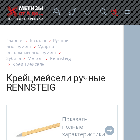
Главная
Каталог
Ручной
инструмент
Ударно-
рычажный инструмент
Зубила
Металл
Rennsteig
Крейцмейсель
Крейцмейсели ручные
RENNSTEIG