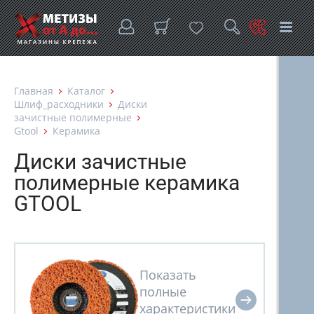
Главная
Каталог
Шлиф_расходники
Диски
зачистные полимерные
Gtool
Керамика
Диски зачистные
полимерные керамика
GTOOL