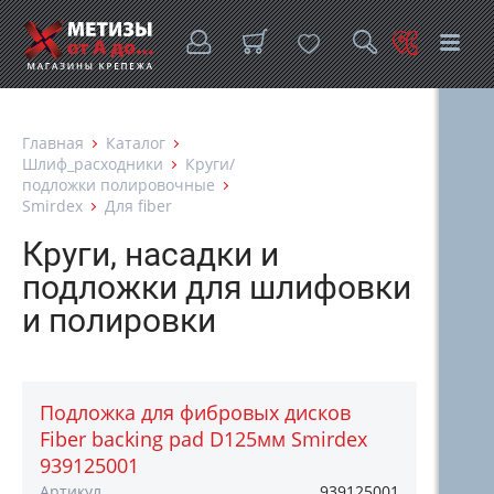
Главная
Каталог
Шлиф_расходники
Круги/
подложки полировочные
Smirdex
Для fiber
Круги, насадки и
подложки для шлифовки
и полировки
Подложка для фибровых дисков
Fiber backing pad D125мм Smirdex
939125001
Артикул
939125001