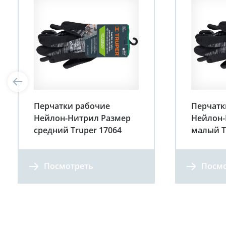
Перчатки рабочие
Перчатк
Нейлон-Нитрил Размер
Нейлон-
средний Truper 17064
малый T
Посмотреть
Посмо