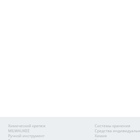
Химический крепеж
Системы хранения
MILWAUKEE
Средства индивидуаль
Ручной инструмент
Химия