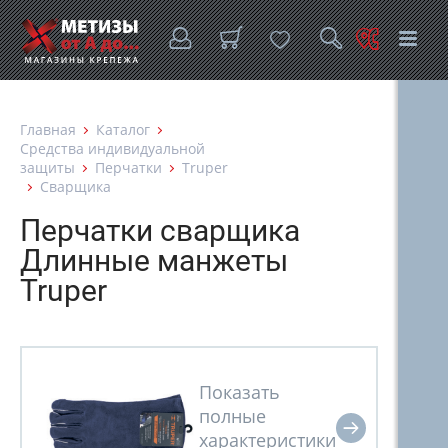
Главная
Каталог
Средства индивидуальной
защиты
Перчатки
Truper
Сварщика
Перчатки сварщика
Длинные манжеты
Truper