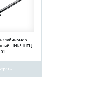
льглубиномер
нный LINKS ШГЦ
,01
треть