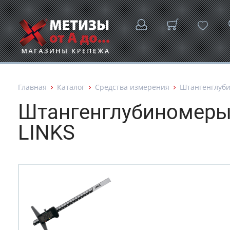
Главная
Каталог
Средства измерения
Штангенглуб
Штангенглубиномеры
LINKS