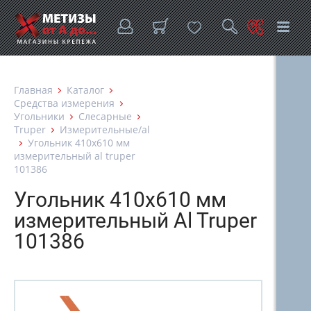
Главная
Каталог
Средства измерения
Угольники
Слесарные
Truper
Измерительные/al
Угольник 410х610 мм
измерительный al truper
101386
Угольник 410х610 мм
измерительный Al Truper
101386