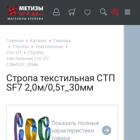
Главная
Каталог
Такелаж
Стропы
Текстильные
Стп sf7
Стропа
текстильная стп sf7
2,0м/0,5т_30мм
Стропа текстильная СТП
SF7 2,0м/0,5т_30мм