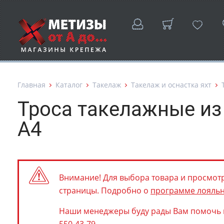
Главная
Каталог
Такелаж
Такелаж и оснастка яхт
Троса такелажные из
А4
Внимание! Для выбора товара и просмотр
страницы. Подробно о
программе лояль
Наши менеджеры буду рады Вам помочь по т