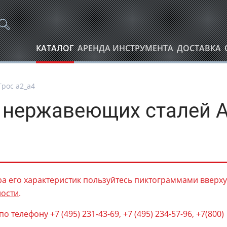
КАТАЛОГ
АРЕНДА ИНСТРУМЕНТА
ДОСТАВКА
Трос а2_а4
 нержавеющих сталей А
а его характеристик пользуйтесь пиктограммами вверху
ности
.
елефону +7 (495) 231-43-69, +7 (495) 234-57-96, +7(800)