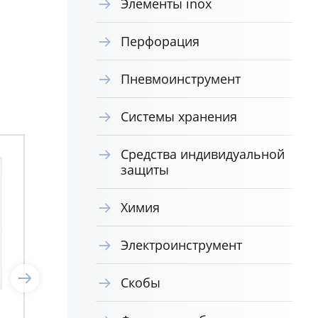
Элементы inox
Перфорация
Пневмоинструмент
Системы хранения
Средства индивидуальной
защиты
Химия
Электроинструмент
Скобы
Тросс 7х7 АRT-NR 8379 А4
Тро