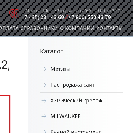
г. Москва, Шоссе Энтузиастов 76А, с 9:00 до 20:00
+7(495)
231-43-69
/
+7(800)
550-43-79
ОПЛАТА
СПРАВОЧНИКИ
О КОМПАНИИ
КОНТАКТЫ
Каталог
2,
Метизы
Распродажа сайт
Химический крепеж
MILWAUKEE
Ручной инструмент