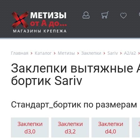
Главная
Каталог
Метизы
Заклепки
Sariv
А2/а2
Заклепки вытяжные 
бортик Sariv
Стандарт_бортик по размерам
Заклепки
Заклепки
Заклепки
d3,0
d3,2
d4,0