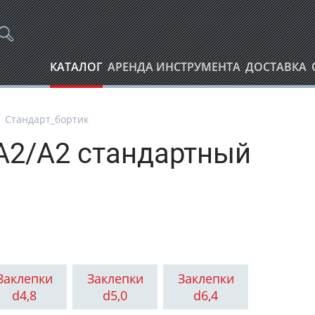
КАТАЛОГ
АРЕНДА ИНСТРУМЕНТА
ДОСТАВКА
Стандарт_бортик
А2/А2 стандартный
Заклепки
Заклепки
Заклепки
d4,8
d5,0
d6,4