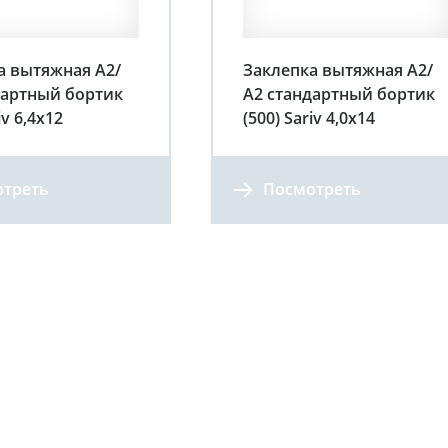
а вытяжная А2/
Заклепка вытяжная А2/
дартный бортик
А2 стандартный бортик
iv 6,4х12
(500) Sariv 4,0х14
треть
Посмотреть