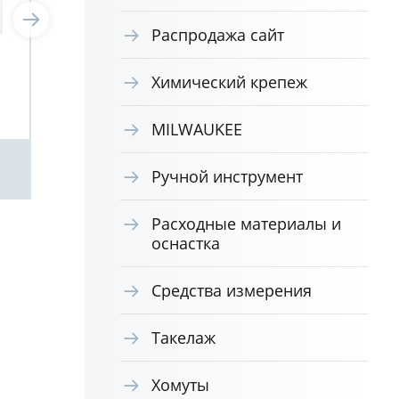
Распродажа сайт
Заклепка вытяжная А2/
Зак
Химический крепеж
А2 стандартный бортик
А2 
(1000) Sariv 3,0х10
(50
MILWAUKEE
Посмотреть
Ручной инструмент
Расходные материалы и
оснастка
Средства измерения
Такелаж
Хомуты