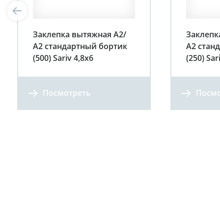
Заклепка вытяжная А2/
Заклепк
А2 стандартный бортик
А2 стан
(500) Sariv 4,8х6
(250) Sar
Посмотреть
Посмо