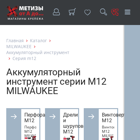
Главная
Каталог
MILWAUKEE
Аккумуляторный инструмент
Серия m12
Аккумуляторный
инструмент серии M12
MILWAUKEE
Перфораторы
Дрели
Винтоверты
M12
и
M12
шуруповерты
Перфораторы
Винтоверты
M12
M12
M12
MILWAUKEE
MILWAUKEE
Дрели