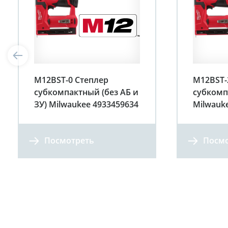
M12BST-0 Степлер
M12BST-
субкомпактный (без АБ и
субкомп
ЗУ) Milwaukee 4933459634
Milwauk
Посмотреть
Посмо