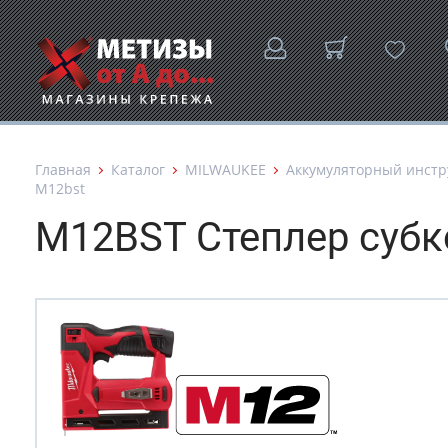
Главная
Каталог
MILWAUKEE
Аккумуляторный инстр
M12bst
M12BST Степлер субк