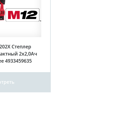
202X Степлер
актный 2х2,0Ач
ee 4933459635
треть