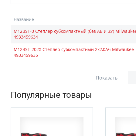
Название
M12BST-0 Степлер субкомпактный (без АБ и ЗУ) Milwauke
4933459634
M12BST-202X Степлер субкомпактный 2х2,0Ач Milwaukee
4933459635
Показать
Популярные товары