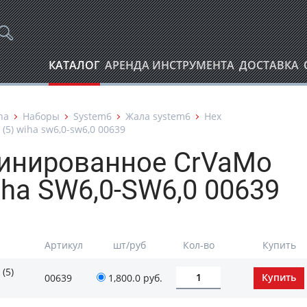
КАТАЛОГ
АРЕНДА ИНСТРУМЕНТА
ДОСТАВКА
ha
Наборы
System6
Жала system6
Hex
5) wiha sw6,0-sw6,0 00639
инированное CrVaMo
iha SW6,0-SW6,0 00639
Артикул
шт/руб
Кол-во
Купить
(5)
00639
1,800.0
руб.