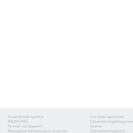
Химический крепеж
Системы хранения
MILWAUKEE
Средства индивидуаль
Ручной инструмент
Химия
Расходные материалы и оснастка
Электроинструмент