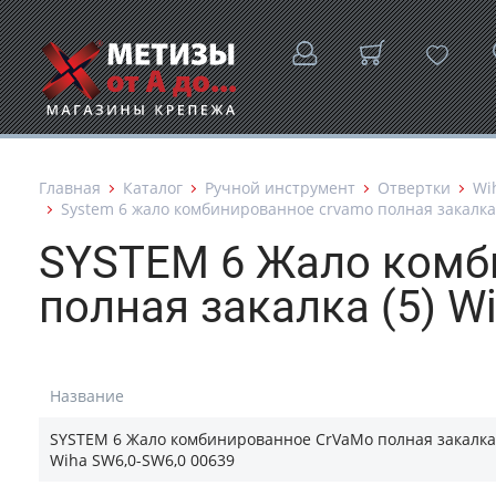
Главная
Каталог
Ручной инструмент
Отвертки
Wi
System 6 жало комбинированное crvamo полная закалка (
SYSTEM 6 Жало комб
полная закалка (5) W
Название
SYSTEM 6 Жало комбинированное CrVaMo полная закалка 
Wiha SW6,0-SW6,0 00639