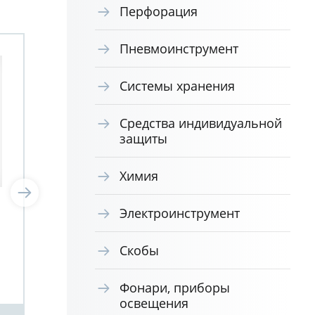
Перфорация
Пневмоинструмент
Системы хранения
Средства индивидуальной
защиты
Химия
SYSTEM 6 Жало
SYS
Электроинструмент
комбинированное
ко
CrVaMo полная закалка
CrV
Скобы
(5) Wiha PH1-PH2 00631
(5)
Фонари, приборы
освещения