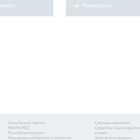
треть
Посмотреть
Химический крепеж
Системы хранения
MILWAUKEE
Средства индивидуаль
Ручной инструмент
Химия
Расходные материалы и оснастка
Электроинструмент