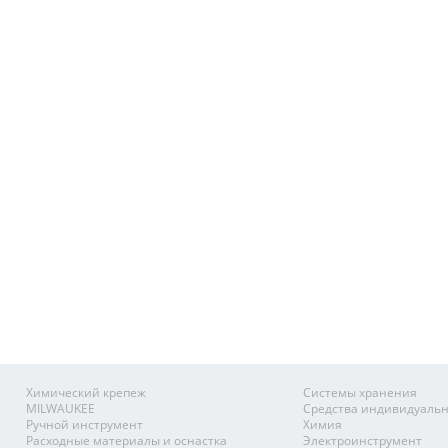
Химический крепеж
Системы хранения
MILWAUKEE
Средства индивидуаль
Ручной инструмент
Химия
Расходные материалы и оснастка
Электроинструмент