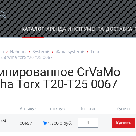
КАТАЛОГ
АРЕНДА ИНСТРУМЕНТА
ДОСТАВКА
ha
Наборы
System6
Жала system6
Torx
) wiha torx t20-t25 0067
инированное CrVaMo
ha Torx T20-T25 0067
Артикул
шт/руб
Кол-во
Купить
(5)
00657
1,800.0
руб.