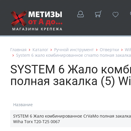
Главная
Каталог
Ручной инструмент
Отвертки
Wi
System 6 жало комбинированное crvamo полная закалка (5
SYSTEM 6 Жало комб
полная закалка (5) Wi
Название
SYSTEM 6 Жало комбинированное CrVaMo полная закалка 
Wiha Torx T20-T25 0067