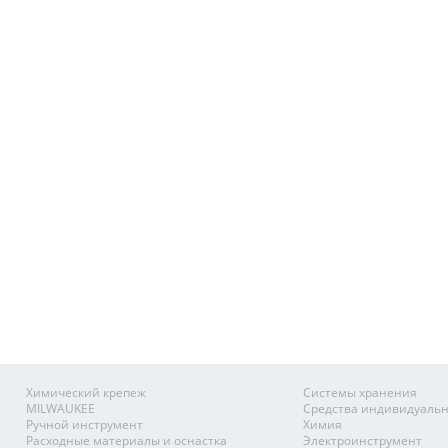
Химический крепеж
Системы хранения
MILWAUKEE
Средства индивидуаль
Ручной инструмент
Химия
Расходные материалы и оснастка
Электроинструмент