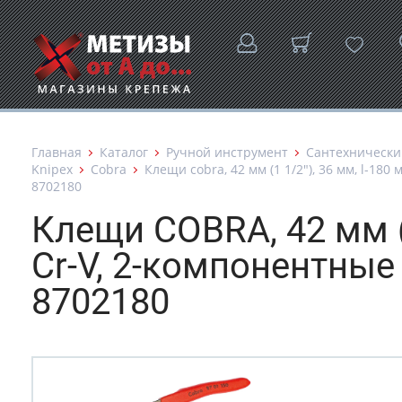
Главная
Каталог
Ручной инструмент
Сантехнически
Knipex
Cobra
Клещи cobra, 42 мм (1 1/2"), 36 мм, l-180
8702180
Клещи COBRA, 42 мм (1
Cr-V, 2-компонентные
8702180