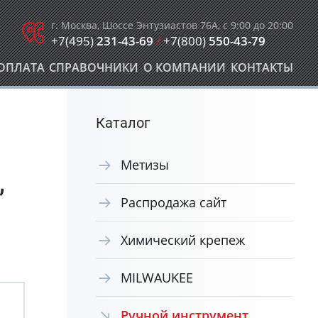
г. Москва, Шоссе Энтузиастов 76А, с 9:00 до 20:00
+7(495)
231-43-69
/
+7(800)
550-43-79
ОПЛАТА
СПРАВОЧНИКИ
О КОМПАНИИ
КОНТАКТЫ
Каталог
Метизы
,
Распродажа сайт
Химический крепеж
MILWAUKEE
Ручной инструмент