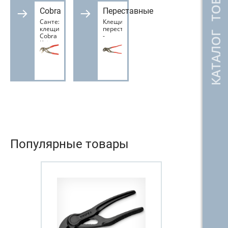
КАТАЛОГ ТОВАРОВ
Cobra
Переставные
Сантехнические
Клещи
клещи
переставные
Cobra
-
Knipex
гаечный
ключ
Knipex
Популярные товары