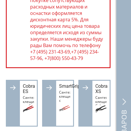
покупке сопутствующих
расходных материалов и
оснастки оформляется
дисконтная карта 5%. Для
юридических лиц цена товара
определяется исходя из суммы
закупки. Наши менеджеры буду
рады Вам помочь по телефону
+7 (495) 231-43-69,+7 (495) 234-
57-96, +7(800) 550-43-79
Cobra
SmartGrip
Cobra
ES
XS
Сантехнические
клещи
Сантехнические
Cантехнические
с
клещи
клещи
автоматической
особо
Cobra
установкой
тонкие
XS
SmartGrip
Cobra
Knipex
Knipex
ES
Knipex