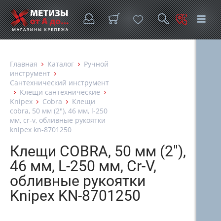
Главная
Каталог
Ручной
инструмент
Сантехнический инструмент
Клещи сантехнические
Knipex
Cobra
Клещи
cobra, 50 мм (2"), 46 мм, l-250
мм, cr-v, обливные рукоятки
knipex kn-8701250
Клещи COBRA, 50 мм (2"),
46 мм, L-250 мм, Cr-V,
обливные рукоятки
Knipex KN-8701250