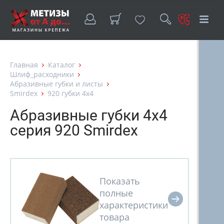
Главная
Каталог
Шлиф_расходники
Абразивные губки и листы
Smirdex
920 губки 4х4
Абразивные губки 4х4
серия 920 Smirdex