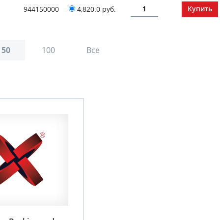
944150000
4,820.0 руб.
50
100
Все