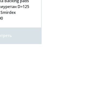
а Backing pads
лиуретан D=125
 Smirdex
00
треть