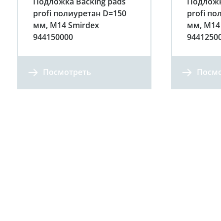
Подложка Backing pads
Подложк
profi полиуретан D=150
profi по
мм, М14 Smirdex
мм, М14
944150000
9441250
Посмотреть
Посмо