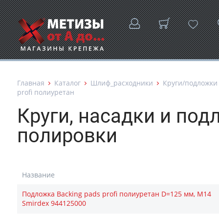
Главная
Каталог
Шлиф_расходники
Круги/подложки
profi полиуретан
Круги, насадки и по
полировки
Название
Подложка Backing pads profi полиуретан D=125 мм, М14
Smirdex 944125000