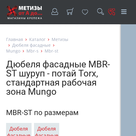
Главная
Каталог
Метизы
Дюбеля фасадные
Mungo
Mbr-s
Mbr-st
Дюбеля фасадные MBR-
ST шуруп - потай Torx,
стандартная рабочая
зона Mungo
MBR-ST по размерам
Дюбеля
Дюбеля
фасадные
фасадные