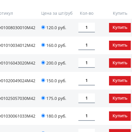
ртикул
Цена за шт/руб
Кол-во
Купить
v01008030010М42
120.0 руб.
v01010034012М42
160.0 руб.
v01016043020М42
200.0 руб.
v01020049024М42
150.0 руб.
v01025057030М42
175.0 руб.
v01030061033М42
180.0 руб.