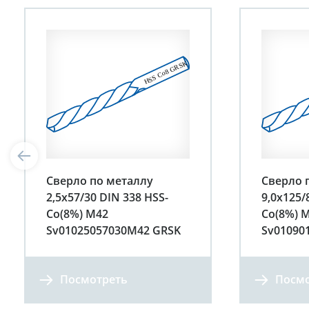
Сверло по металлу
Сверло 
2,5х57/30 DIN 338 HSS-
9,0х125/
Co(8%) М42
Co(8%) 
Sv01025057030М42 GRSK
Sv01090
Посмотреть
Посмо