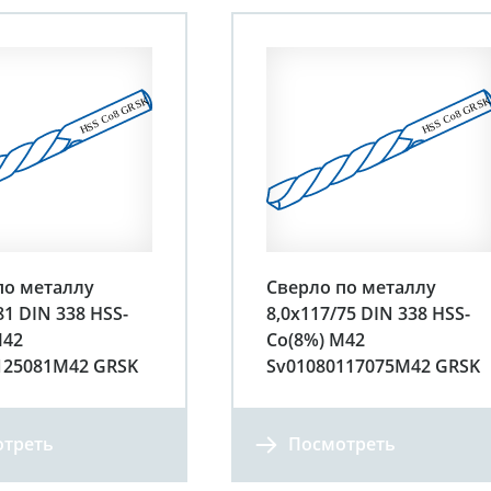
по металлу
Сверло по металлу
81 DIN 338 HSS-
8,0х117/75 DIN 338 HSS-
М42
Co(8%) М42
125081М42 GRSK
Sv01080117075М42 GRSK
треть
Посмотреть