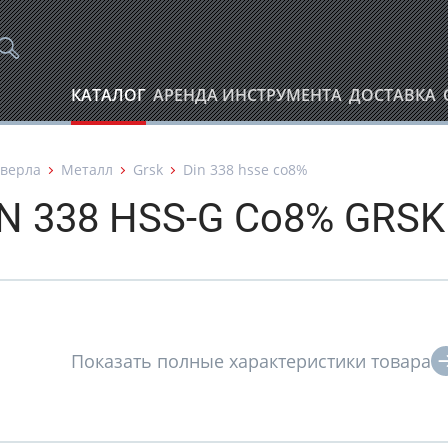
КАТАЛОГ
АРЕНДА ИНСТРУМЕНТА
ДОСТАВКА
верла
Металл
Grsk
Din 338 hsse co8%
IN 338 HSS-G Co8% GRSK