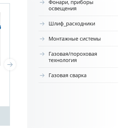
Фонари, приборы
освещения
Шлиф_расходники
Монтажные системы
Газовая/пороховая
технология
Газовая сварка
Сверло по металлу
Све
6,5х101/63 DIN 338 HSS-
3,3
Co(8%) М42
Co(
Sv01065101063М42 GRSK
Sv0
Посмотреть